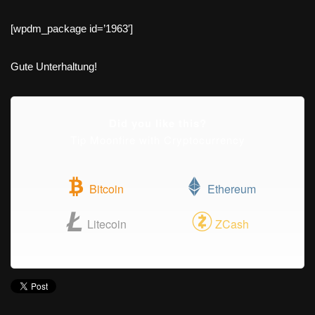
[wpdm_package id=’1963′]
Gute Unterhaltung!
Did you like this?
Tip Moonfire with Cryptocurrency
Bitcoin
Ethereum
Litecoin
ZCash