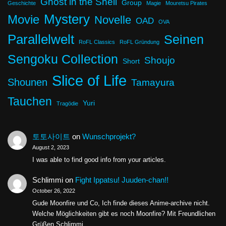
Ghost in the Shell
Group
Geschichte
Magie
Mouretsu Pirates
Mystery
Movie
Novelle
OAD
OVA
Parallelwelt
Seinen
RoFL Classics
RoFL Gründung
Sengoku Collection
Shoujo
Short
Slice of Life
Shounen
Tamayura
Tauchen
Yuri
Tragödie
토토사이트
on
Wunschprojekt?
August 2, 2023
I was able to find good info from your articles.
Schlimmi
on
Fight Ippatsu! Juuden-chan!!
October 26, 2022
Gude Moonfire und Co, Ich finde dieses Anime-archive nicht.
Welche Möglichkeiten gibt es noch Moonfire? Mit Freundlichen
Grüßen Schlimmi