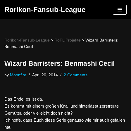
Rorikon-Fansub-League
Skip
to
content
Rorikon-Fansub-League
>
RoFL Projekte
>
Wizard Barristers:
Benmashi Cecil
Wizard Barristers: Benmashi Cecil
by
Moonfire
April 20, 2014
2 Comments
Das Ende, es ist da.
Es kommt mit einem großen Knall und hinterlässt zerstreute
Gemüter, oder vielleicht doch nicht?
Ich hoffe, dass Euch diese Serie genauso wie mir auch gefallen
hat.