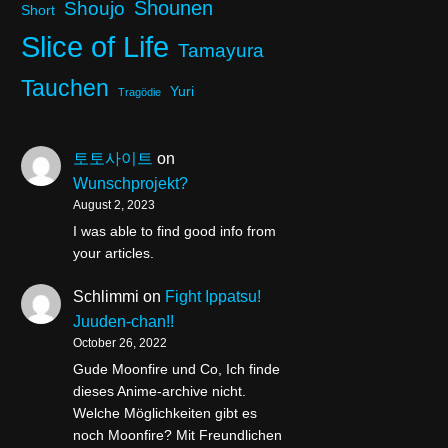
Shounen
Shoujo
Short
Slice of Life
Tamayura
Tauchen
Yuri
Tragödie
토토사이트
on
Wunschprojekt?
August 2, 2023
I was able to find good info from
your articles.
Schlimmi
on
Fight Ippatsu!
Juuden-chan!!
October 26, 2022
Gude Moonfire und Co, Ich finde
dieses Anime-archive nicht.
Welche Möglichkeiten gibt es
noch Moonfire? Mit Freundlichen