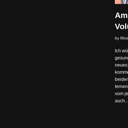
Am
Vo
by
Moo
Ich wü
gesund
neues 
komme
beide
lerne
vom je
auch