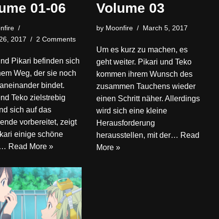
ume 01-06
Volume 03
nfire
by
Moonfire
March 5, 2017
26, 2017
2 Comments
Um es kurz zu machen, es
nd Pikari befinden sich
geht weiter. Pikari und Teko
nem Weg, der sie noch
kommen ihrem Wunsch des
aneinander bindet.
zusammen Tauchens wieder
d Teko zielstrebig
einen Schritt näher. Allerdings
und sich auf das
wird sich eine kleine
de vorbereitet, zeigt
Herausforderung
kari einige schöne
herausstellen, mit der…
Read
e…
Read More »
More »