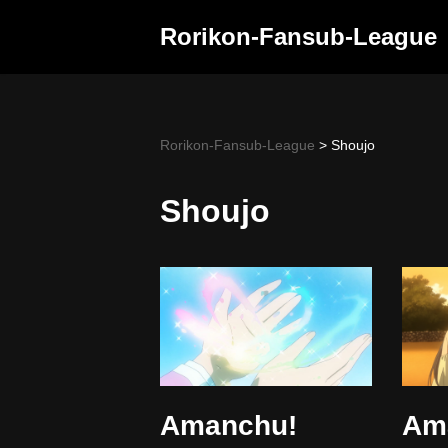
Rorikon-Fansub-League
Skip
to
content
Rorikon-Fansub-League
>
Shoujo
Shoujo
Amanchu!
Am