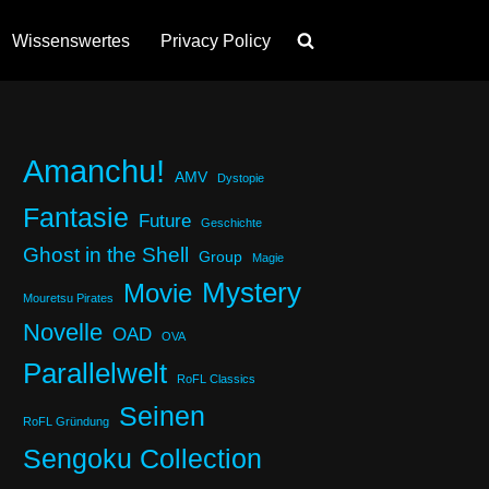
Wissenswertes
Privacy Policy
Amanchu!
AMV
Dystopie
Fantasie
Future
Geschichte
Ghost in the Shell
Group
Magie
Mystery
Movie
Mouretsu Pirates
Novelle
OAD
OVA
Parallelwelt
RoFL Classics
Seinen
RoFL Gründung
Sengoku Collection