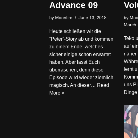
Advance 09
Vol
by
Moonfire
June 13, 2018
by
Moo
March 
Heute schließen wir die
Teko u
“Peter”-Story ab und kommen
auf ei
zu einem Ende, welches
näher 
sicher einige schon erwartet
Währen
haben. Aber lasst Euch
lernt 
überraschen, denn diese
Kommen
Episode wird wieder ziemlich
uns Pi
magisch. An dieser…
Read
Ding
More »