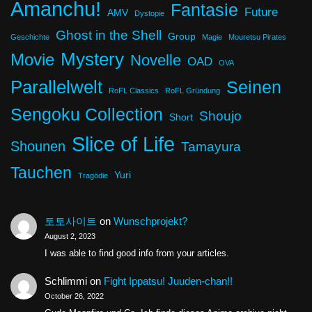
Amanchu!
Fantasie
Future
AMV
Dystopie
Ghost in the Shell
Group
Geschichte
Magie
Mouretsu Pirates
Mystery
Movie
Novelle
OAD
OVA
Parallelwelt
Seinen
RoFL Classics
RoFL Gründung
Sengoku Collection
Shoujo
Short
Slice of Life
Shounen
Tamayura
Tauchen
Yuri
Tragödie
토토사이트
on
Wunschprojekt?
August 2, 2023
I was able to find good info from your articles.
Schlimmi
on
Fight Ippatsu! Juuden-chan!!
October 26, 2022