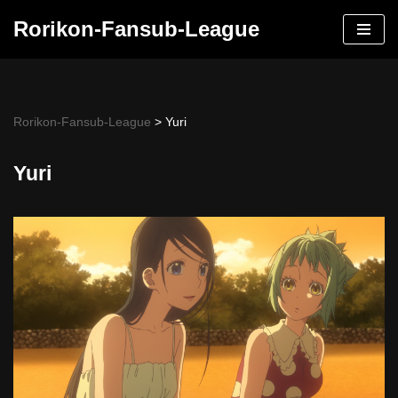
Rorikon-Fansub-League
Skip
to
content
Rorikon-Fansub-League
>
Yuri
Yuri