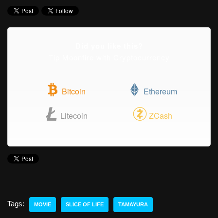
Did you like this?
Tip Moonfire with Cryptocurrency
Bitcoin
Ethereum
Litecoin
ZCash
Tags:
MOVIE
SLICE OF LIFE
TAMAYURA