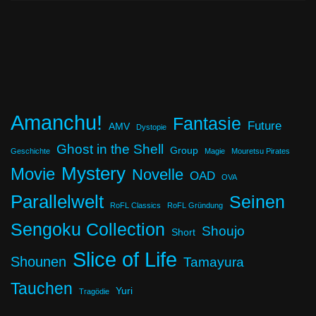
Amanchu!
Fantasie
Future
AMV
Dystopie
Ghost in the Shell
Group
Geschichte
Magie
Mouretsu Pirates
Mystery
Movie
Novelle
OAD
OVA
Parallelwelt
Seinen
RoFL Classics
RoFL Gründung
Sengoku Collection
Shoujo
Short
Slice of Life
Shounen
Tamayura
Tauchen
Yuri
Tragödie