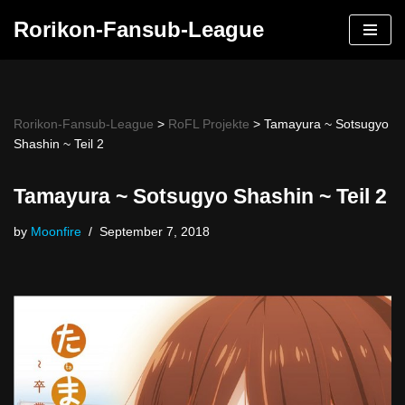
Rorikon-Fansub-League
Skip
to
content
Rorikon-Fansub-League
>
RoFL Projekte
>
Tamayura ~ Sotsugyo
Shashin ~ Teil 2
Tamayura ~ Sotsugyo Shashin ~ Teil 2
by
Moonfire
September 7, 2018