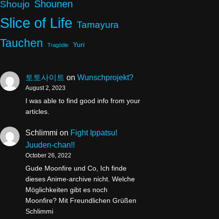
Shounen
Shoujo
Slice of Life
Tamayura
Tauchen
Yuri
Tragödie
토토사이트
on
Wunschprojekt?
August 2, 2023
I was able to find good info from your
articles.
Schlimmi
on
Fight Ippatsu!
Juuden-chan!!
October 26, 2022
Gude Moonfire und Co, Ich finde
dieses Anime-archive nicht. Welche
Möglichkeiten gibt es noch
Moonfire? Mit Freundlichen Grüßen
Schlimmi