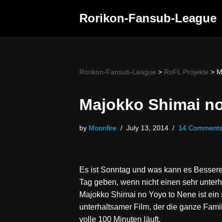
Rorikon-Fansub-League
Skip
to
content
Rorikon-Fansub-League
>
RoFL Projekte
>
M
Majokko Shimai no
by
Moonfire
July 13, 2014
14 Comment
Es ist Sonntag und was kann es Besser
Tag geben, wenn nicht einen sehr unter
Majokko Shimai no Yoyo to Nene ist ein
unterhaltsamer Film, der die ganze Famil
volle 100 Minuten läuft.