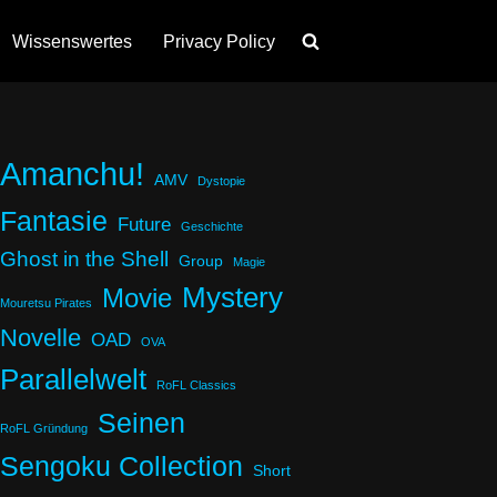
Wissenswertes
Privacy Policy
Amanchu!
AMV
Dystopie
Fantasie
Future
Geschichte
Ghost in the Shell
Group
Magie
Mystery
Movie
Mouretsu Pirates
Novelle
OAD
OVA
Parallelwelt
RoFL Classics
Seinen
RoFL Gründung
Sengoku Collection
Short