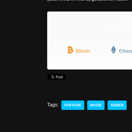
Di
Tip Moonf
Bitcoin
Ether
Tags:
FANTASIE
MAGIE
SEINEN