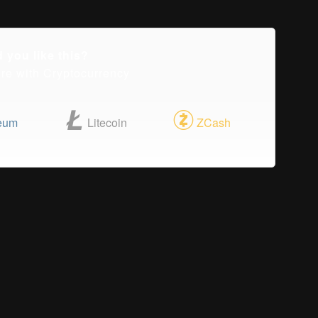
d you like this?
ire with Cryptocurrency
eum
Litecoin
ZCash