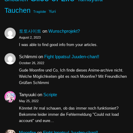
Tauchen
Yuri
Tragödie
토토사이트
on
Wunschprojekt?
August 2, 2023
I was able to find good info from your articles.
Schlimmi
on
Fight Ippatsu! Juuden-chan!!
October 26, 2022
Gude Moonfire und Co, Ich finde dieses Anime-archive nicht.
Welche Möglichkeiten gibt es noch Moonfire? Mit Freundlichen
Grüßen Schlimmi
Tanyuuki
on
Scripte
May 25, 2022
Könntet ihr mal schauen, ob das immer noch funktioniert?
Bekomme leider immer die Fehlermeldung "Could not load
account" und eure…
Moonfire
on
Fight Ippatsu! Juuden-chan!!