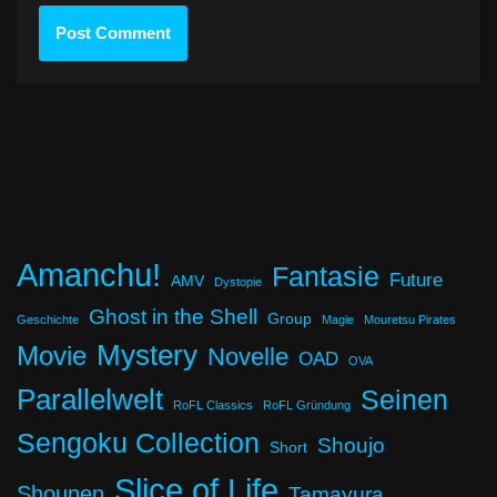
Amanchu!
Fantasie
Future
AMV
Dystopie
Ghost in the Shell
Group
Geschichte
Magie
Mouretsu Pirates
Mystery
Movie
Novelle
OAD
OVA
Parallelwelt
Seinen
RoFL Classics
RoFL Gründung
Sengoku Collection
Shoujo
Short
Slice of Life
Shounen
Tamayura