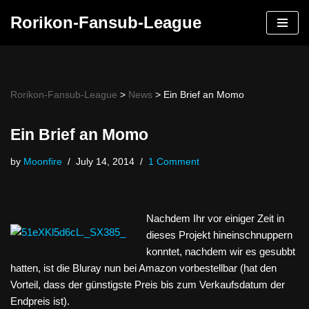
Rorikon-Fansub-League
Skip
to
content
Rorikon-Fansub-League
>
News
>
Ein Brief an Momo
Ein Brief an Momo
by
Moonfire
July 14, 2014
1 Comment
Nachdem Ihr vor einiger Zeit in
dieses Projekt hineinschnuppern
konntet, nachdem wir es gesubbt
hatten, ist die Bluray nun bei Amazon vorbestellbar (hat den
Vorteil, dass der günstigste Preis bis zum Verkaufsdatum der
Endpreis ist).