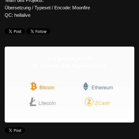
Team des Projekts:
Übersetzung / Typeset / Encode: Moonfire
QC: hellalive
Did you like this?
Tip Moonfire with Cryptocurrency
Bitcoin
Ethereum
Litecoin
ZCash