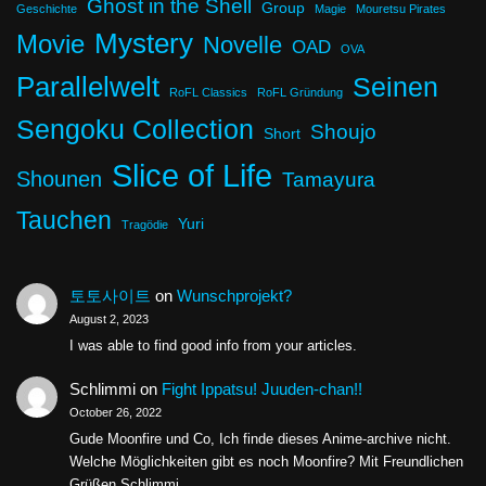
Ghost in the Shell
Group
Geschichte
Magie
Mouretsu Pirates
Mystery
Movie
Novelle
OAD
OVA
Parallelwelt
Seinen
RoFL Classics
RoFL Gründung
Sengoku Collection
Shoujo
Short
Slice of Life
Shounen
Tamayura
Tauchen
Yuri
Tragödie
토토사이트
on
Wunschprojekt?
August 2, 2023
I was able to find good info from your articles.
Schlimmi
on
Fight Ippatsu! Juuden-chan!!
October 26, 2022
Gude Moonfire und Co, Ich finde dieses Anime-archive nicht.
Welche Möglichkeiten gibt es noch Moonfire? Mit Freundlichen
Grüßen Schlimmi