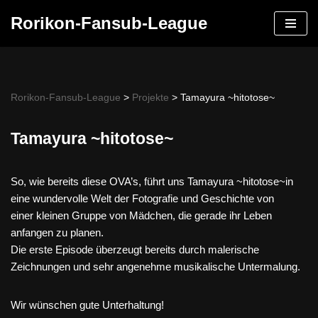
Rorikon-Fansub-League
Skip
to
content
Rorikon-Fansub-League
>
Projekte
>
Tamayura ~hitotose~
Tamayura ~hitotose~
So, wie bereits diese OVA’s, führt uns Tamayura ~hitotose~in
eine wundervolle Welt der Fotografie und Geschichte von
einer kleinen Gruppe von Mädchen, die gerade ihr Leben
anfangen zu planen.
Die erste Episode überzeugt bereits durch malerische
Zeichnungen und sehr angenehme musikalische Untermalung.
Wir wünschen gute Unterhaltung!