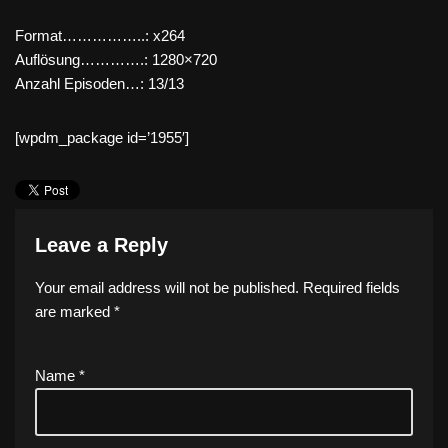
Format……………..: x264
Auflösung………….: 1280×720
Anzahl Episoden…: 13/13
[wpdm_package id=’1955′]
Leave a Reply
Your email address will not be published.
Required fields
are marked
*
Name
*