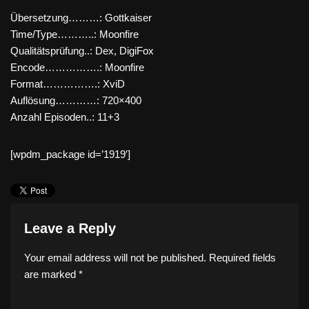
Übersetzung………: Gottkaiser
Time/Type………..: Moonfire
Qualitätsprüfung..: Dex, DigiFox
Encode…………….: Moonfire
Format…………….: XviD
Auflösung…………: 720×400
Anzahl Episoden..: 11+3
[wpdm_package id=’1919′]
Leave a Reply
Your email address will not be published.
Required fields
are marked
*