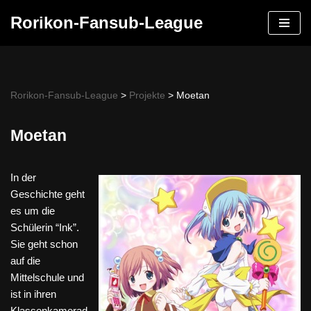
Rorikon-Fansub-League
Skip
to
content
Rorikon-Fansub-League
>
Projekte
>
Moetan
Moetan
In der
Geschichte geht
es um die
Schülerin “Ink”.
Sie geht schon
auf die
Mittelschule und
ist in ihren
Klassenkamerad