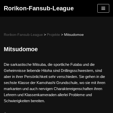
Rorikon-Fansub-League
Skip
to
content
Rorikon-Fansub-League
>
Projekte
>
Mitsudomoe
Mitsudomoe
Die sarkastische Mitsuba, die sportliche Futaba und die
Geheimnisse liebende Hitoha sind Drillingsschwestern, sind
aber in ihrer Persönlichkeit sehr verschieden. Sie gehen in die
sechste Klasse der Kamohashi Grundschule, wo sie mit ihren
markanten und auch nervigen Charaktereigenschaften ihren
Lehrern und Klassenkameraden allerlei Probleme und
Schwierigkeiten bereiten.