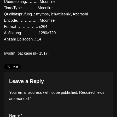
Übersetzung………: Moonfire
Time/Type………..: Moonfire
Qualitätsprüfung..: mythos, ichweissnix, Azarashi
Encode…………….: Moonfire
Format…………….: x264
Auflösung…………: 1280×720
Anzahl Episoden..: 14
[wpdm_package id=’1917′]
Leave a Reply
Your email address will not be published.
Required fields
are marked
*
Name
*